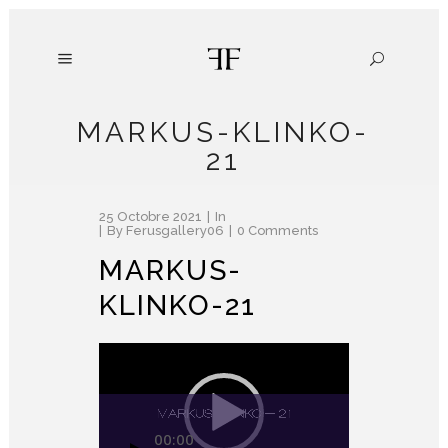
MARKUS-KLINKO-
21
25 Octobre 2021
In
By
Ferusgallery06
0 Comments
MARKUS-
KLINKO-21
Lecteur
vidéo
00:00