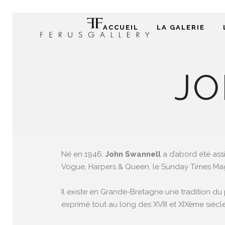
ACCUEIL
LA GALERIE
JO
Né en 1946,
John Swannell
a d’abord été assi
Vogue, Harpers & Queen, le Sunday Times Mag
Il existe en Grande-Bretagne une tradition du po
exprimé tout au long des XVIII et XIXème siècl