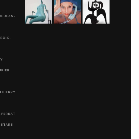
DE JEAN-
ARDIO-
RY
URIER
THIERRY
-FERRAT
, STARS