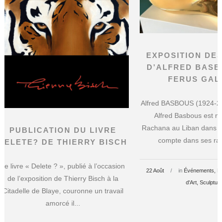
EXPOSITION DE
D’ALFRED BASB
FERUS GAL
Alfred BASBOUS (1924-20
Alfred Basbous est n
Rachana au Liban dans d’
PUBLICATION DU LIVRE
compte dans ses ran
DELETE? DE THIERRY BISCH
Le livre « Delete ? », publié à l’occasion
22 Août
in
Événements
E
de l’exposition de Thierry Bisch à la
d'Art
Sculptur
Citadelle de Blaye, couronne un travail
amorcé il...