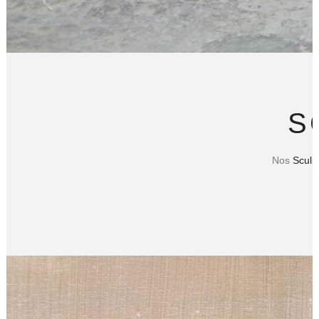
S
Nos
Sculp