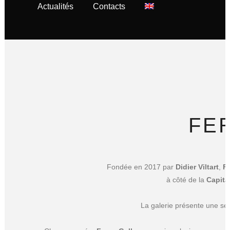
Actualités
Contacts
FE
Fondée en 2017 par
Didier Viltart
,
Fe
à côté de la
Capita
La galerie présente une sé