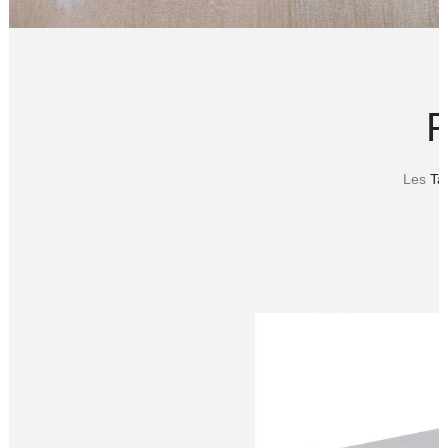
Les
Ta