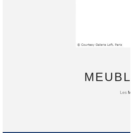
MEUBL
Les
Me