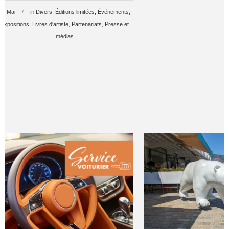
26 Mai
in
Divers
Éditions limitées
Événements
Expositions
Livres d'artiste
Partenariats
Presse et
médias