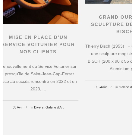
GRAND OURS
SCULPTURE DE
BISCH
MISE EN PLACE D’UN
SERVICE VOITURIER POUR
Thierry Bisch (1953) « G
NOS CLIENTS
une sculpture magistra
BISCH (200 x 90 x 55 cm
Renouvellement du Service Voiturier sur
Aluminium pei
la presqu’île de Saint-Jean-Cap-Ferrat
Face au succès rencontré en 2022 et en
15 Août
in
Galerie d'A
2023, ...
03 Avr
in
Divers
Galerie d'Art