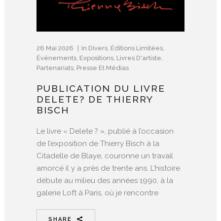
26 Mai 2026
In
Divers
,
Éditions Limitées
,
Événements
,
Expositions
,
Livres D'artiste
,
Partenariats
,
Presse Et Médias
PUBLICATION DU LIVRE
DELETE? DE THIERRY
BISCH
Le livre « Delete ? », publié à l’occasion
de l’exposition de Thierry Bisch à la
Citadelle de Blaye, couronne un travail
amorcé il y a près de trente ans. L’histoire
débute au milieu des années 1990, à la
galerie Loft à Paris, où je rencontre
SHARE