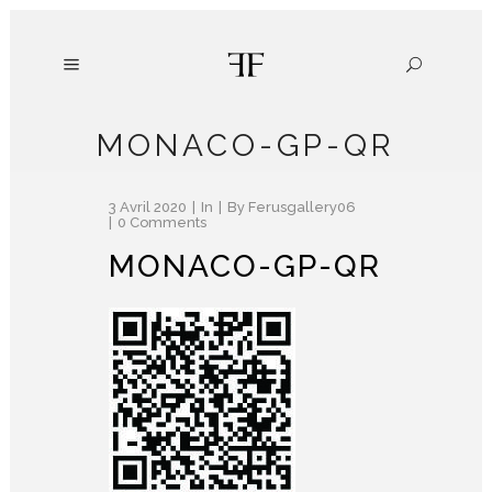
MONACO-GP-QR
3 Avril 2020
In
By
Ferusgallery06
0 Comments
MONACO-GP-QR