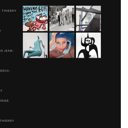
E THIERRY
D
DE JEAN-
ARDIO-
RY
URIER
THIERRY