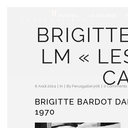
ACCUEIL
LA GALERIE
BRIGITT
LM « LE
CA
6 Août 2024
In
By
Ferusgallery06
0 Comments
BRIGITTE BARDOT DA
1970