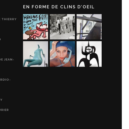
EN FORME DE CLINS D’OEIL
E THIERRY
D
DE JEAN-
ARDIO-
RY
URIER