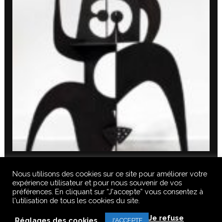
Nous utilisons des cookies sur ce site pour améliorer votre
expérience utilisateur et pour nous souvenir de vos
préférences. En cliquant sur “J'accepte” vous consentez à
l'utilisation de tous les cookies du site.
© 2020 FERUS GALLERY S.A.S. TOUS DROITS RÉSERVÉS, TOUS LES
Je refuse
TEXTES, IMAGES, VIDEOS, GRAPHIQUES, SONS DE CE SITE SONT
Réglages des cookies
J'ACCEPTE