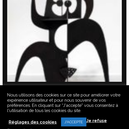
Nous utilisons des cookies sur ce site pour améliorer votre
expérience utilisateur et pour nous souvenir de vos
préférences. En cliquant sur “J'accepte” vous consentez à
l'utilisation de tous les cookies du site.
© 2020 FERUS GALLERY S.A.S. TOUS DROITS RÉSERVÉS, TOUS LES
Je refuse
TEXTES, IMAGES, VIDEOS, GRAPHIQUES, SONS DE CE SITE SONT
Réglages des cookies
J'ACCEPTE
SOUMISES À DES DROITS D’AUTEURS, REPRODUCTION INTERDITE.