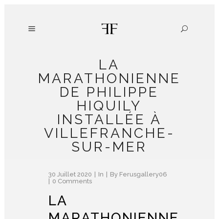
LA
MARATHONIENNE
DE PHILIPPE
HIQUILY
INSTALLÉE À
VILLEFRANCHE-
SUR-MER
30 Juillet 2020
In
By
Ferusgallery06
0 Comments
LA
MARATHONIENNE