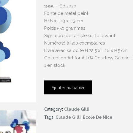
1990 – Ed.2020
Fonte de métal peint
H.16 x L.13 x P.3 cm
Poids 550 grammes
Signature de l’artiste sur le devant
Numéroté à 500 exemplaires
Livré avec sa boîte H.22,5 x L.16 x P.5 cm
Collection Art for All (© Courtesy Galerie Lo
1 en stock
Ajouter au panier
Category:
Claude Gilli
Tags:
Claude Gilli
,
École De Nice