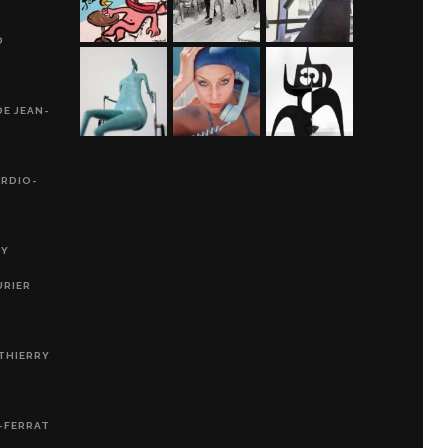
D
DE JEAN-
ARDIO-
RY
URIER
THIERRY
-FERRAT