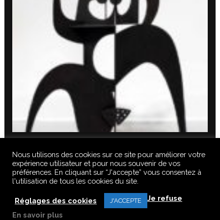
Nous utilisons des cookies sur ce site pour améliorer votre
expérience utilisateur et pour nous souvenir de vos
préférences. En cliquant sur “J'accepte” vous consentez à
l'utilisation de tous les cookies du site.
© 2020 FERUS GALLERY S.A.S. TOUS DROITS RÉSERVÉS, TOUS LES
Je refuse
TEXTES, IMAGES, VIDEOS, GRAPHIQUES, SONS DE CE SITE SONT
Réglages des cookies
J'ACCEPTE
SOUMISES À DES DROITS D’AUTEURS, REPRODUCTION INTERDITE.
En savoir plus