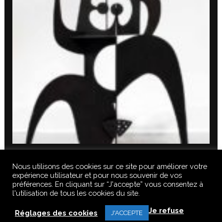
Nous utilisons des cookies sur ce site pour améliorer votre
expérience utilisateur et pour nous souvenir de vos
préférences. En cliquant sur “J'accepte” vous consentez à
l'utilisation de tous les cookies du site.
© 2020 FERUS GALLERY S.A.S. TOUS DROITS RÉSERVÉS, TOUS LES
Je refuse
TEXTES, IMAGES, VIDEOS, GRAPHIQUES, SONS DE CE SITE SONT
Réglages des cookies
J'ACCEPTE
SOUMISES À DES DROITS D’AUTEURS, REPRODUCTION INTERDITE.