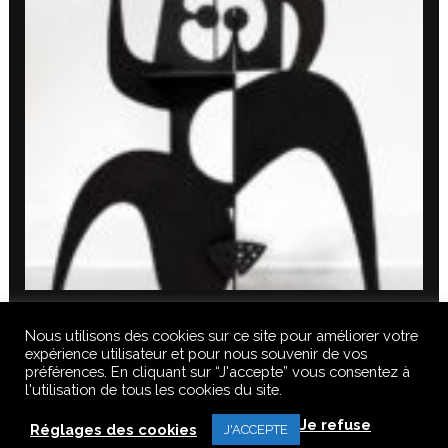
Nous utilisons des cookies sur ce site pour améliorer votre
expérience utilisateur et pour nous souvenir de vos
préférences. En cliquant sur “J'accepte” vous consentez à
l'utilisation de tous les cookies du site.
© 2020 FERUS GALLERY S.A.S. TOUS DROITS RÉSERVÉS, TOUS LES
Je refuse
TEXTES, IMAGES, VIDEOS, GRAPHIQUES, SONS DE CE SITE SONT
Réglages des cookies
J'ACCEPTE
SOUMISES À DES DROITS D’AUTEURS, REPRODUCTION INTERDITE.