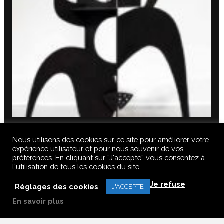
Nous utilisons des cookies sur ce site pour améliorer votre
expérience utilisateur et pour nous souvenir de vos
préférences. En cliquant sur “J'accepte” vous consentez à
l'utilisation de tous les cookies du site.
© 2020 FERUS GALLERY S.A.S. TOUS DROITS RÉSERVÉS, TOUS LES
Je refuse
TEXTES, IMAGES, VIDEOS, GRAPHIQUES, SONS DE CE SITE SONT
Réglages des cookies
J'ACCEPTE
SOUMISES À DES DROITS D’AUTEURS, REPRODUCTION INTERDITE.
En savoir plus