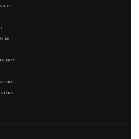
ARDIO-
RY
URIER
THIERRY
-FERRAT
, STARS