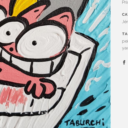
Pr
CA
Jé
TA
pei
ya