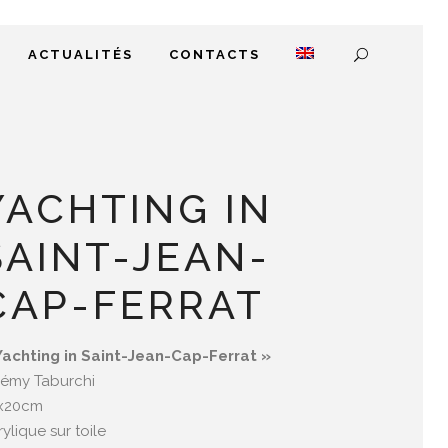
ACTUALITÉS
CONTACTS
YACHTING IN
SAINT-JEAN-
CAP-FERRAT
Yachting in Saint-Jean-Cap-Ferrat »
rémy Taburchi
x20cm
ylique sur toile