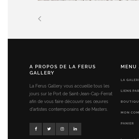
A PROPOS DE LA FERUS
MENU 
GALLERY
LA GALER
La Ferus Gallery vous accueille tous les
LIENS PA
jours sur le Port de Saint-Jean-Cap-Ferrat
afin de vous faire découvrir ses œuvres
BOUTIQU
d'artistes contemporains et de Masters.
MON COM
PANIER