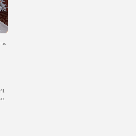
ias
it
aco.