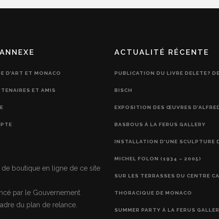
ANNEXE
ACTUALITÉ RÉCENTE
IE D’ART ET MONACO
PUBLICATION DU LIVRE DELETE? D
RTENAIRES ET AMIS
BISCH
E
EXPOSITION DES ŒUVRES D’ALFRE
PTE
BASBOUS À LA FERUS GALLERY
INSTALLATION D’UNE SCULPTURE 
MICHEL FOLON (1934 – 2005)
 de boutique en ligne de ce site
SUR LES TERRASSES DU CENTRE C
nancé par le Gouvernement
THORACIQUE DE MONACO
adre du plan de relance.
SUMMER PARTY À LA FERUS GALLE