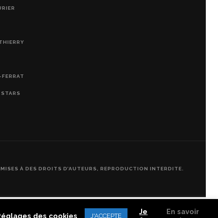
URIER
THIERRY
-FERRAT
, STARS
UMISES À DES DROITS D’AUTEURS, REPRODUCTION INTERDITE.
Je
En savoir
Réglages des cookies
J'ACCEPTE