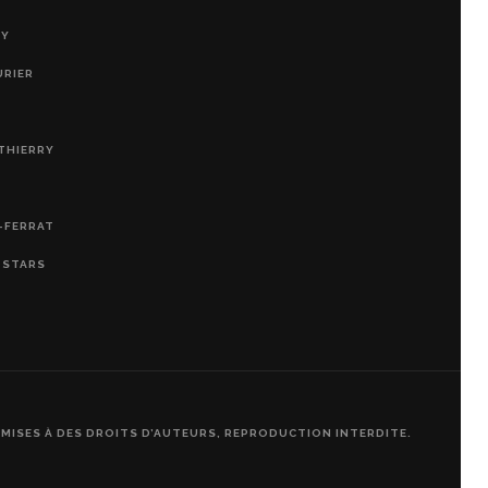
RY
URIER
THIERRY
-FERRAT
, STARS
UMISES À DES DROITS D’AUTEURS, REPRODUCTION INTERDITE.