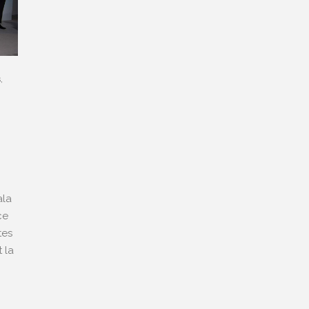
s
,
ala
ce
tes
 la