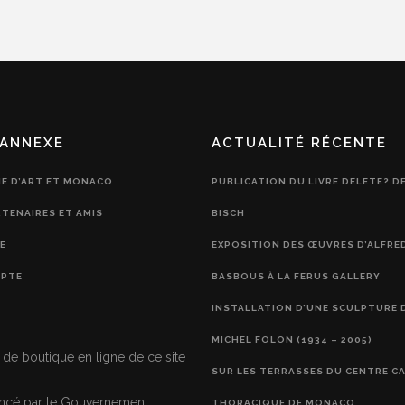
ANNEXE
ACTUALITÉ RÉCENTE
IE D’ART ET MONACO
PUBLICATION DU LIVRE DELETE? D
RTENAIRES ET AMIS
BISCH
E
EXPOSITION DES ŒUVRES D’ALFRE
PTE
BASBOUS À LA FERUS GALLERY
INSTALLATION D’UNE SCULPTURE 
MICHEL FOLON (1934 – 2005)
 de boutique en ligne de ce site
SUR LES TERRASSES DU CENTRE C
nancé par le Gouvernement
THORACIQUE DE MONACO