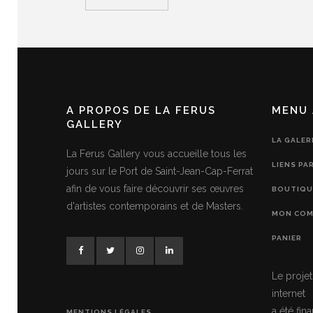
A PROPOS DE LA FERUS
MENU 
GALLERY
LA GALER
La Ferus Gallery vous accueille tous les
LIENS PA
jours sur le Port de Saint-Jean-Cap-Ferrat
afin de vous faire découvrir ses œuvres
BOUTIQU
d'artistes contemporains et de Masters.
MON COM
PANIER
Le projet
internet
a été fi
MENTIONS LÉGALES