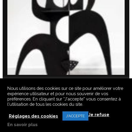
Nous utilisons des cookies sur ce site pour améliorer votre
expérience utilisateur et pour nous souvenir de vos
préférences. En cliquant sur “J'accepte” vous consentez à
l'utilisation de tous les cookies du site.
© 2020 FERUS GALLERY S.A.S. TOUS DROITS RÉSERVÉS, TOUS LES
Je refuse
TEXTES, IMAGES, VIDEOS, GRAPHIQUES, SONS DE CE SITE SONT
Réglages des cookies
J'ACCEPTE
SOUMISES À DES DROITS D’AUTEURS, REPRODUCTION INTERDITE.
En savoir plus