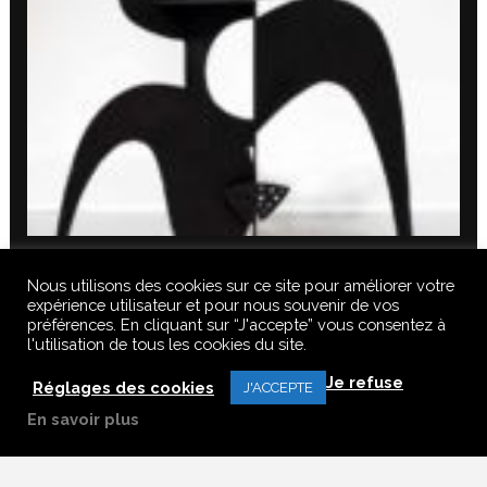
Nous utilisons des cookies sur ce site pour améliorer votre
expérience utilisateur et pour nous souvenir de vos
préférences. En cliquant sur “J'accepte” vous consentez à
l'utilisation de tous les cookies du site.
© 2020 FERUS GALLERY S.A.S. TOUS DROITS RÉSERVÉS, TOUS LES
Je refuse
TEXTES, IMAGES, VIDEOS, GRAPHIQUES, SONS DE CE SITE SONT
Réglages des cookies
J'ACCEPTE
SOUMISES À DES DROITS D’AUTEURS, REPRODUCTION INTERDITE.
En savoir plus
Français
English
(
Anglais
)