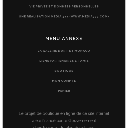
VIE PRIVÉE ET DONNÉES PERSONNELLES
UNE RÉALISATION MEDIA 377 (WWW.MEDIA377.COM)
MENU ANNEXE
LA GALERIE D’ART ET MONACO
LIENS PARTENAIRES ET AMIS
BOUTIQUE
MON COMPTE
PANIER
Le projet de boutique en ligne de ce site internet
a été financé par le Gouvernement
dans le cadre du plan de relance.