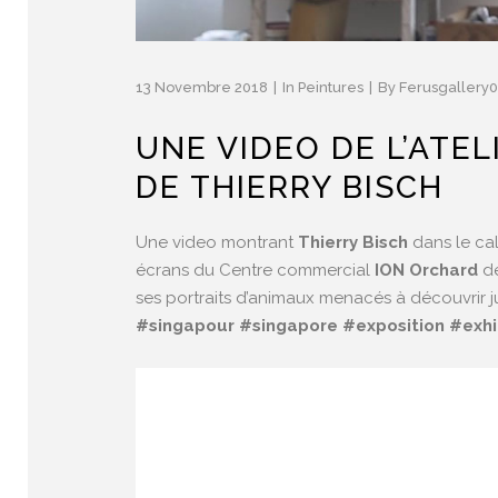
13 Novembre 2018
In
Peintures
By
Ferusgallery
UNE VIDEO DE L’ATEL
DE THIERRY BISCH
Une video montrant
Thierry Bisch
dans le cal
écrans du Centre commercial
ION Orchard
d
ses portraits d’animaux menacés à découvrir j
#
singapour
#
singapore
#
exposition
#
exhi
Lecteur
vidéo