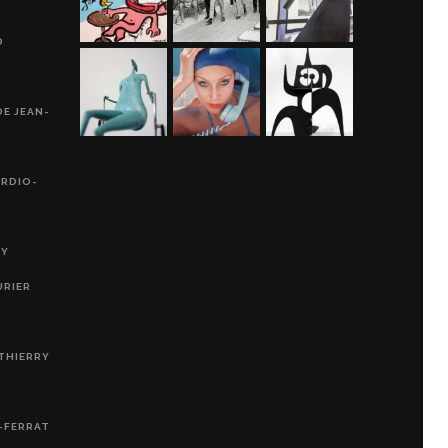
D
DE JEAN-
ARDIO-
RY
URIER
THIERRY
-FERRAT