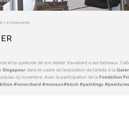
06
0 Comments
IER
me et la quiétude de son atelier, travaillant à ses tableaux. Ce
e
Singapour
dans le cadre de l’exposition de l’artiste à la
Galer
usqu’au 25 novembre. Avec la participation de la
Fondation Pri
bition
#
ionorchard
#
monaco
#
bisch
#
paintings
#
peinture