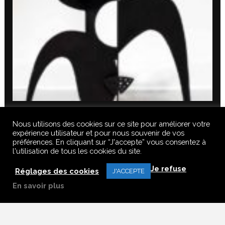
Nous utilisons des cookies sur ce site pour améliorer votre
expérience utilisateur et pour nous souvenir de vos
préférences. En cliquant sur “J'accepte” vous consentez à
l'utilisation de tous les cookies du site.
© 2020 FERUS GALLERY S.A.S. TOUS DROITS RÉSERVÉS, TOUS LES
Je refuse
TEXTES, IMAGES, VIDEOS, GRAPHIQUES, SONS DE CE SITE SONT
Réglages des cookies
J'ACCEPTE
SOUMISES À DES DROITS D’AUTEURS, REPRODUCTION INTERDITE.
En savoir plus
Français
English
(
Anglais
)