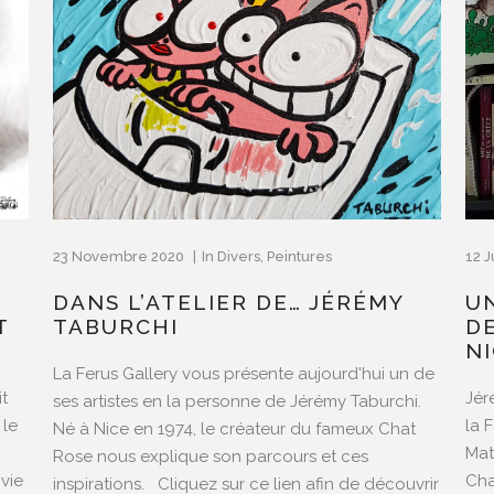
23 Novembre 2020
In
Divers
,
Peintures
12 J
DANS L’ATELIER DE… JÉRÉMY
U
T
TABURCHI
D
N
La Ferus Gallery vous présente aujourd'hui un de
it
Jér
ses artistes en la personne de Jérémy Taburchi.
 le
la 
Né à Nice en 1974, le créateur du fameux Chat
Mat
Rose nous explique son parcours et ces
 vie
Cha
inspirations. Cliquez sur ce lien afin de découvrir