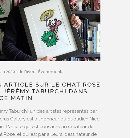
uin 2020
In
Divers
,
Événements
N ARTICLE SUR LE CHAT ROSE
E JÉRÉMY TABURCHI DANS
ICE MATIN
émy Taburchi, un des artistes représentés par
Ferus Gallery est à l'honneur du quotidien Nice
in. L'article qui est consacré au créateur du
t Rose, et qui est par ailleurs, dessinateur de