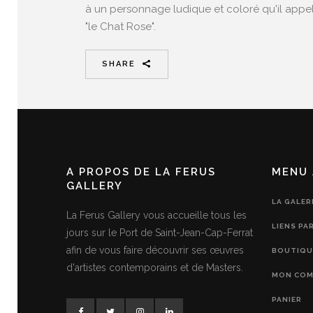
à un personnage ludique et coloré qu'il appe
"le Chat Rose".
SHARE
A PROPOS DE LA FERUS
MENU 
GALLERY
LA GALER
La Ferus Gallery vous accueille tous les
LIENS PA
jours sur le Port de Saint-Jean-Cap-Ferrat
afin de vous faire découvrir ses œuvres
BOUTIQU
d'artistes contemporains et de Masters.
MON COM
PANIER