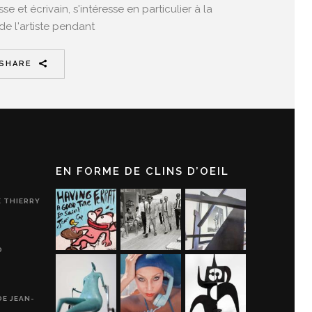
se et écrivain, s'intéresse en particulier à la
 de l'artiste pendant
SHARE
EN FORME DE CLINS D’OEIL
E THIERRY
D
DE JEAN-