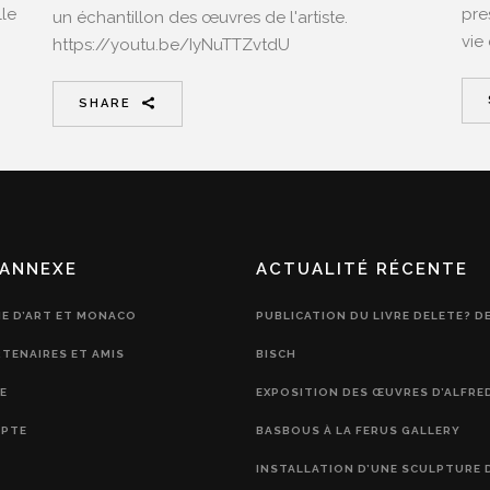
lle
pres
un échantillon des œuvres de l'artiste.
vie
https://youtu.be/IyNuTTZvtdU
SHARE
ANNEXE
ACTUALITÉ RÉCENTE
IE D’ART ET MONACO
PUBLICATION DU LIVRE DELETE? D
RTENAIRES ET AMIS
BISCH
E
EXPOSITION DES ŒUVRES D’ALFRE
PTE
BASBOUS À LA FERUS GALLERY
INSTALLATION D’UNE SCULPTURE 