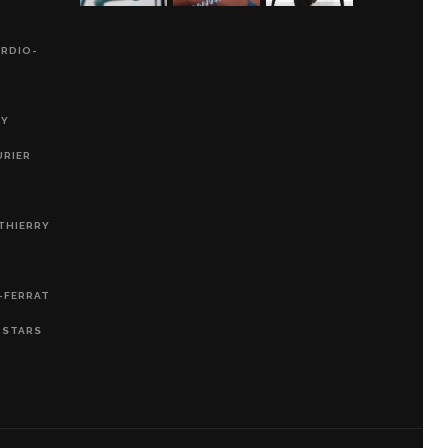
ARDIO-
RY
URIER
THIERRY
-FERRAT
, STARS