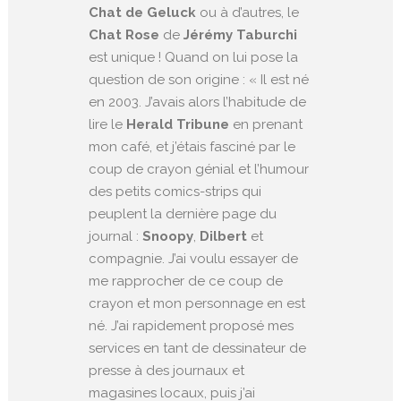
Chat de Geluck
ou à d’autres, le
Chat Rose
de
Jérémy Taburchi
est unique ! Quand on lui pose la
question de son origine : « Il est né
en 2003. J’avais alors l’habitude de
lire le
Herald Tribune
en prenant
mon café, et j’étais fasciné par le
coup de crayon génial et l’humour
des petits comics-strips qui
peuplent la dernière page du
journal :
Snoopy
,
Dilbert
et
compagnie. J’ai voulu essayer de
me rapprocher de ce coup de
crayon et mon personnage en est
né. J’ai rapidement proposé mes
services en tant de dessinateur de
presse à des journaux et
magasines locaux, puis j’ai