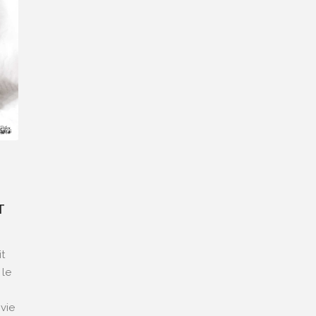
T
it
 le
 vie