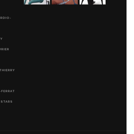
ARDIO-
RY
URIER
THIERRY
-FERRAT
, STARS