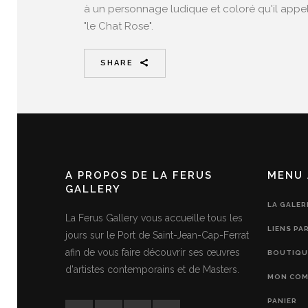
à un personnage ludique et coloré qu'il appe
"le Chat Rose".
SHARE
A PROPOS DE LA FERUS
MENU 
GALLERY
LA GALER
La Ferus Gallery vous accueille tous les
LIENS PA
jours sur le Port de Saint-Jean-Cap-Ferrat
afin de vous faire découvrir ses œuvres
BOUTIQU
d'artistes contemporains et de Masters.
MON COM
PANIER