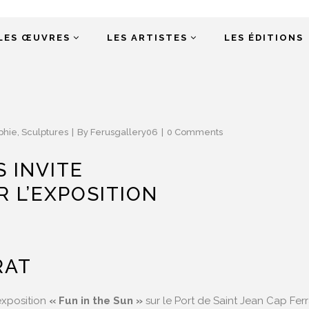
LES ŒUVRES
LES ARTISTES
LES ÉDITIONS
phie
,
Sculptures
By
Ferusgallery06
0 Comments
 INVITE
R L’EXPOSITION
RAT
’exposition
« Fun in the Sun »
sur le Port de Saint Jean Cap Ferra