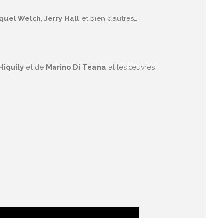
quel Welch
,
Jerry Hall
et bien d’autres…
Hiquily
et de
Marino Di Teana
et les œuvres