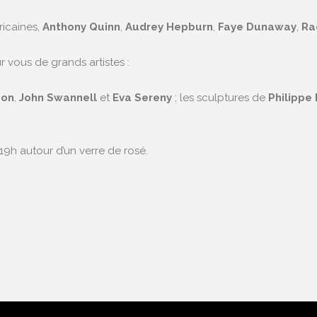
ricaines,
Anthony Quinn
,
Audrey Hepburn
,
Faye Dunaway
,
Ra
 vous de grands artistes :
son
,
John Swannell
et
Eva Sereny
; les sculptures de
Philippe 
 19h autour d’un verre de rosé.