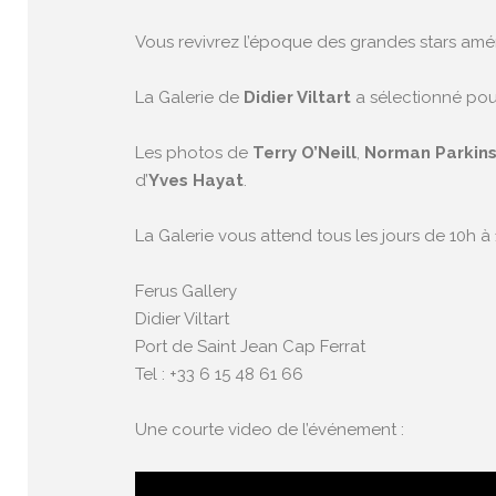
Vous revivrez l’époque des grandes stars amé
La Galerie de
Didier Viltart
a sélectionné pour
Les photos de
Terry O’Neill
,
Norman Parkin
d’
Yves Hayat
.
La Galerie vous attend tous les jours de 10h à
Ferus Gallery
Didier Viltart
Port de Saint Jean Cap Ferrat
Tel : +33 6 15 48 61 66
Une courte video de l’événement :