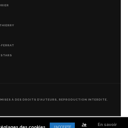
URIER
THIERRY
-FERRAT
, STARS
UMISES À DES DROITS D’AUTEURS, REPRODUCTION INTERDITE.
Je
En savoir
Réglages des cookies
J'ACCEPTE