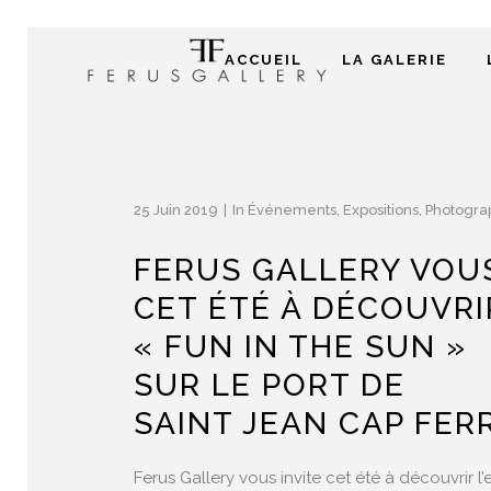
ACCUEIL
LA GALERIE
25 Juin 2019
In
Événements
,
Expositions
,
Photogra
FERUS GALLERY VOUS
CET ÉTÉ À DÉCOUVRI
« FUN IN THE SUN »
SUR LE PORT DE
SAINT JEAN CAP FER
Ferus Gallery vous invite cet été à découvrir l