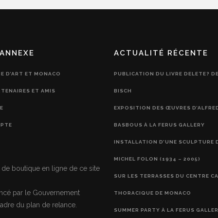
ANNEXE
ACTUALITÉ RÉCENTE
IE D’ART ET MONACO
PUBLICATION DU LIVRE DELETE? D
RTENAIRES ET AMIS
BISCH
E
EXPOSITION DES ŒUVRES D’ALFRE
PTE
BASBOUS À LA FERUS GALLERY
INSTALLATION D’UNE SCULPTURE 
MICHEL FOLON (1934 – 2005)
 de boutique en ligne de ce site
SUR LES TERRASSES DU CENTRE C
nancé par le Gouvernement
THORACIQUE DE MONACO
adre du plan de relance.
SUMMER PARTY À LA FERUS GALLE