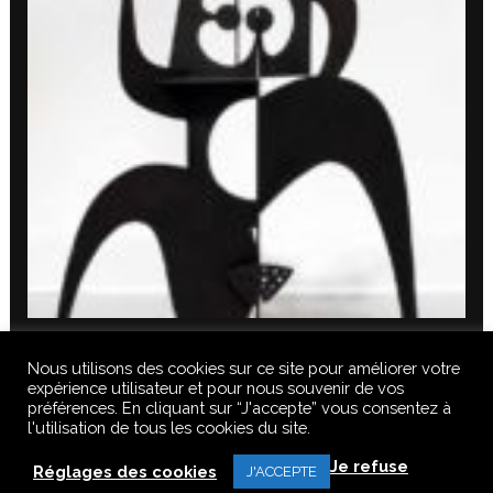
Nous utilisons des cookies sur ce site pour améliorer votre
expérience utilisateur et pour nous souvenir de vos
préférences. En cliquant sur “J'accepte” vous consentez à
l'utilisation de tous les cookies du site.
© 2020 FERUS GALLERY S.A.S. TOUS DROITS RÉSERVÉS, TOUS LES
Je refuse
TEXTES, IMAGES, VIDEOS, GRAPHIQUES, SONS DE CE SITE SONT
Réglages des cookies
J'ACCEPTE
SOUMISES À DES DROITS D’AUTEURS, REPRODUCTION INTERDITE.