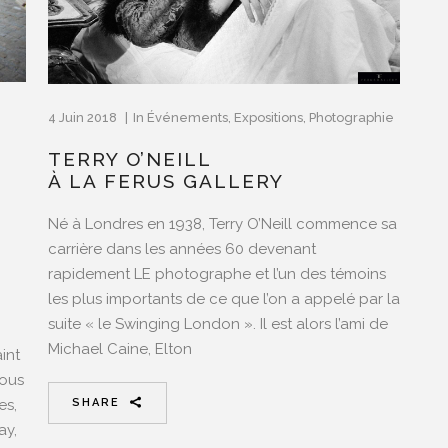
4 Juin 2018
In
Événements
,
Expositions
,
Photographie
TERRY O’NEILL
À LA FERUS GALLERY
Né à Londres en 1938, Terry O’Neill commence sa
carrière dans les années 60 devenant
rapidement LE photographe et l’un des témoins
les plus importants de ce que l’on a appelé par la
suite « le Swinging London ». Il est alors l’ami de
Michael Caine, Elton
aint
Vous
es,
SHARE
ay,