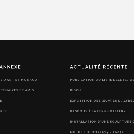
ANNEXE
ACTUALITÉ RÉCENTE
IE D’ART ET MONACO
PUBLICATION DU LIVRE DELETE? D
RTENAIRES ET AMIS
BISCH
E
EXPOSITION DES ŒUVRES D’ALFRE
PTE
BASBOUS À LA FERUS GALLERY
INSTALLATION D’UNE SCULPTURE 
MICHEL FOLON (1934 – 2005)