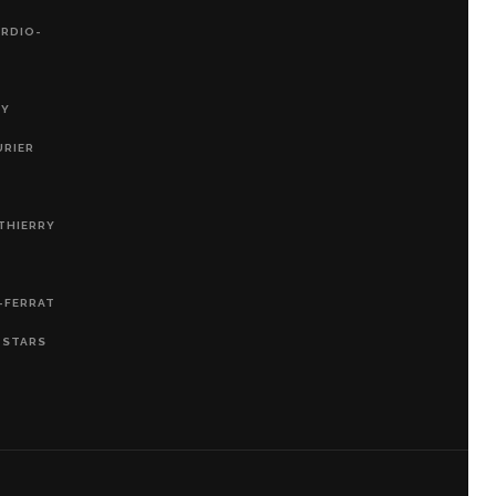
ARDIO-
RY
URIER
THIERRY
-FERRAT
, STARS