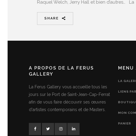
Raquel Welch, Jerry Hall et bien d’autres… La
SHARE
A PROPOS DE LA FERUS
MENU 
GALLERY
LA GALER
La Ferus Gallery vous accueille tous les
LIENS PA
jours sur le Port de Saint-Jean-Cap-Ferrat
afin de vous faire découvrir ses œuvres
BOUTIQU
d'artistes contemporains et de Masters.
MON COM
PANIER